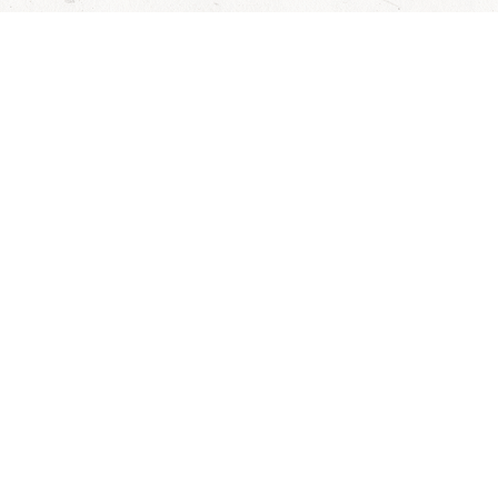
Fragen & Antworten
Hilfe
Datenschutzerklärung
Wie funktioniert's?
AGB
Partner
Kontakt
Onlineshops
Impressum
Aktionen
Barrierefreiheit
Gutschein-Shop
Widerruf