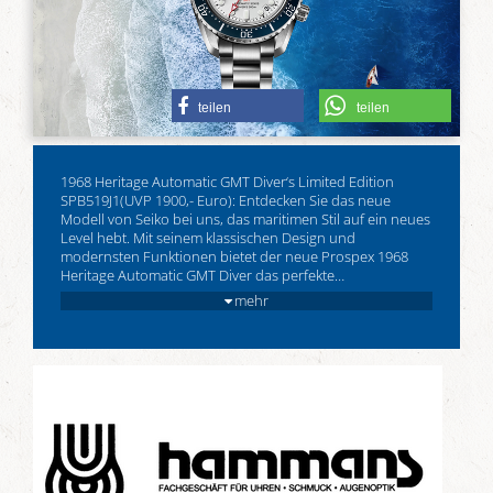
teilen
teilen
1968 Heritage Automatic GMT Diver‘s Limited Edition
SPB519J1(UVP 1900,- Euro): Entdecken Sie das neue
Modell von Seiko bei uns, das maritimen Stil auf ein neues
Level hebt. Mit seinem klassischen Design und
modernsten Funktionen bietet der neue Prospex 1968
Heritage Automatic GMT Diver das perfekte
…
mehr